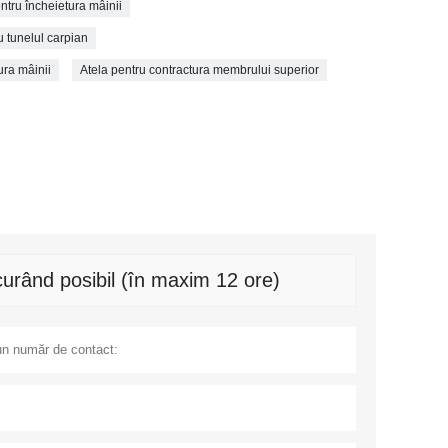
ntru încheietura mâinii
u tunelul carpian
ura mâinii
Atela pentru contractura membrului superior
urând posibil (în maxim 12 ore)