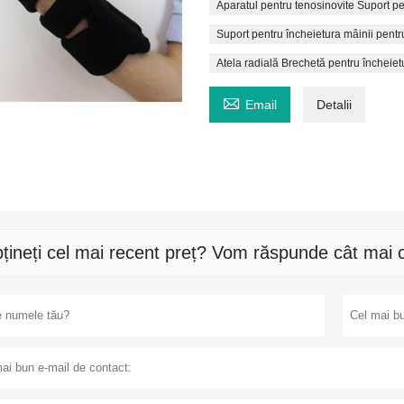
Aparatul pentru tenosinovite Suport pe
Suport pentru încheietura mâinii pentr
Atela radială Brechetă pentru încheiet

Email
Detalii
țineți cel mai recent preț? Vom răspunde cât mai c