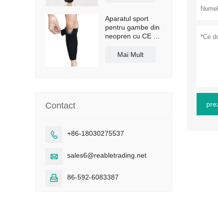
Aparatul sport
pentru gambe din
neopren cu CE și
FDA
Mai Mult
pre
Contact
+86-18030275537

sales6@reabletrading.net

86-592-6083387
