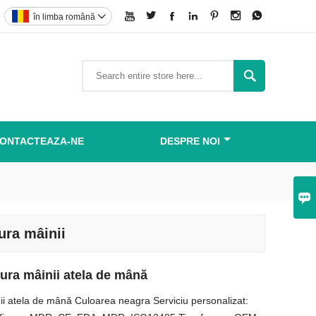







în limba română


ONTACTEAZA-NE
DESPRE NOI

ura mâinii
tura mâinii atela de mână
ii atela de mână Culoarea neagra Serviciu personalizat: