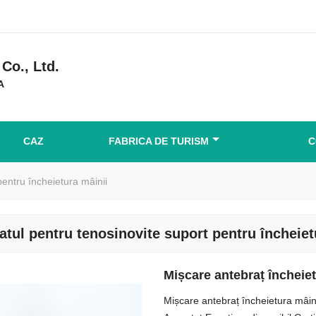
Co., Ltd.
A
CAZ
FABRICA DE TURISM
C
pentru încheietura mâinii
atul pentru tenosinovite suport pentru încheiet
Mișcare antebraț încheie
Mișcare antebraț încheietura mâin