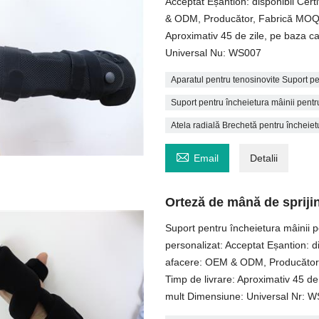
Acceptat Eșantion: disponibil Ce
& ODM, Producător, Fabrică MOQ: 
Aproximativ 45 de zile, pe baza c
Universal Nu: WS007
Aparatul pentru tenosinovite Suport pe
Suport pentru încheietura mâinii pentr
Atela radială Brechetă pentru încheiet

Email
Detalii
Orteză de mână de spriji
Suport pentru încheietura mâinii
personalizat: Acceptat Eșantion: 
afacere: OEM & ODM, Producător,
Timp de livrare: Aproximativ 45 de
mult Dimensiune: Universal Nr: 