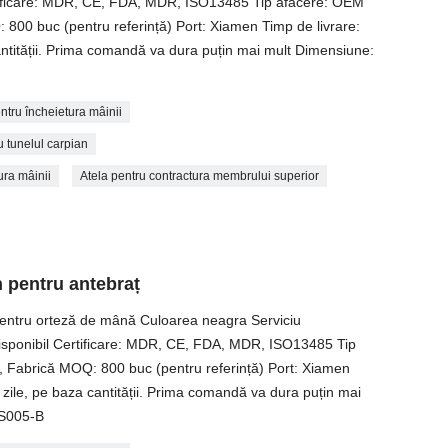
rtificare: MDR, CE, FDA, MDR, ISO13485 Tip afacere: OEM
800 buc (pentru referință) Port: Xiamen Timp de livrare:
antității. Prima comandă va dura puțin mai mult Dimensiune:
ntru încheietura mâinii
u tunelul carpian
ura mâinii
Atela pentru contractura membrului superior
n pentru antebraț
 pentru orteză de mână Culoarea neagra Serviciu
disponibil Certificare: MDR, CE, FDA, MDR, ISO13485 Tip
 Fabrică MOQ: 800 buc (pentru referință) Port: Xiamen
 zile, pe baza cantității. Prima comandă va dura puțin mai
WS005-B