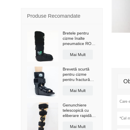
Produse Recomandate
Bretele pentru
cizme înalte
pneumatice ROM
Walker cu talpă
anti-alunecare
Mai Mult
Brevetă scurtă
pentru cizme
pentru fractură
Ob
Walker, cu airbag
Mai Mult
Genunchiere
telescopică cu
eliberare rapidă,
cu bretele de
umăr
Mai Mult