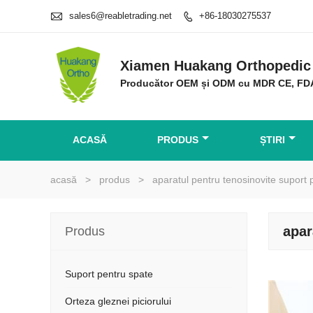

sales6@reabletrading.net
+86-18030275537

Xiamen Huakang Orthopedic 
Producător OEM și ODM cu MDR CE, FD
ACASĂ
PRODUS
ȘTIRI
acasă
>
produs
>
aparatul pentru tenosinovite suport 
apar
Produs
Suport pentru spate
Orteza gleznei piciorului