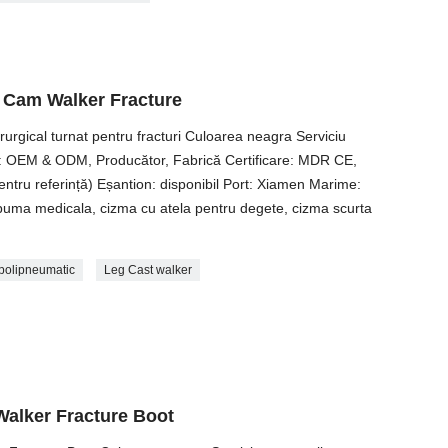
ed Cam Walker Fracture
rurgical turnat pentru fracturi Culoarea neagra Serviciu
re: OEM & ODM, Producător, Fabrică Certificare: MDR CE,
ru referință) Eșantion: disponibil Port: Xiamen Marime:
uma medicala, cizma cu atela pentru degete, cizma scurta
polipneumatic
Leg Cast walker
 Walker Fracture Boot