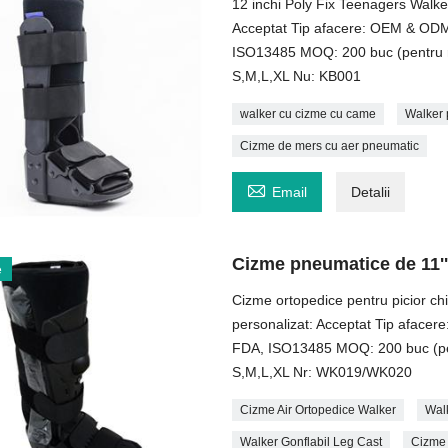
12 inchi Poly Fix Teenagers Walke
Acceptat Tip afacere: OEM & ODM,
ISO13485 MOQ: 200 buc (pentru re
S,M,L,XL Nu: KB001
walker cu cizme cu came
Walker 
Cizme de mers cu aer pneumatic

Email
Detalii
Cizme pneumatice de 11''''
e
Cizme ortopedice pentru picior chi
personalizat: Acceptat Tip aface
FDA, ISO13485 MOQ: 200 buc (pent
S,M,L,XL Nr: WK019/WK020
Cizme Air Ortopedice Walker
Wal
Walker Gonflabil Leg Cast
Cizme 