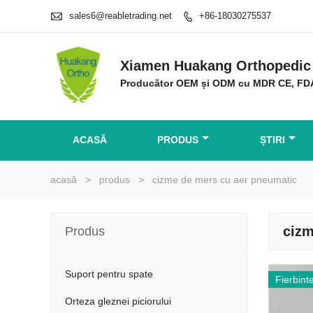

sales6@reabletrading.net
+86-18030275537

Xiamen Huakang Orthopedic 
Producător OEM și ODM cu MDR CE, FD
ACASĂ
PRODUS
ȘTIRI
acasă
>
produs
>
cizme de mers cu aer pneumatic
cizm
Produs
Suport pentru spate
Fierbint
Orteza gleznei piciorului