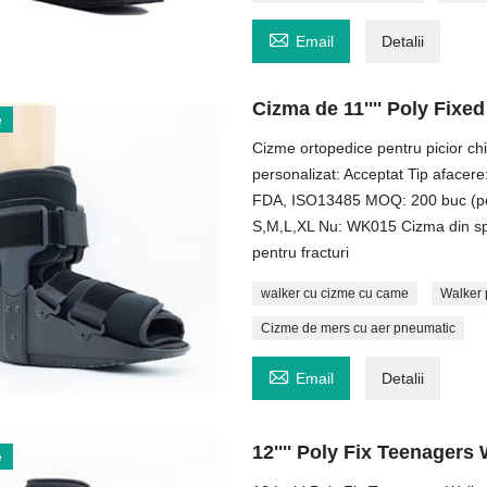

Email
Detalii
Cizma de 11'''' Poly Fix
e
Cizme ortopedice pentru picior chi
personalizat: Acceptat Tip aface
FDA, ISO13485 MOQ: 200 buc (pent
S,M,L,XL Nu: WK015 Cizma din sp
pentru fracturi
walker cu cizme cu came
Walker 
Cizme de mers cu aer pneumatic

Email
Detalii
12'''' Poly Fix Teenagers
e