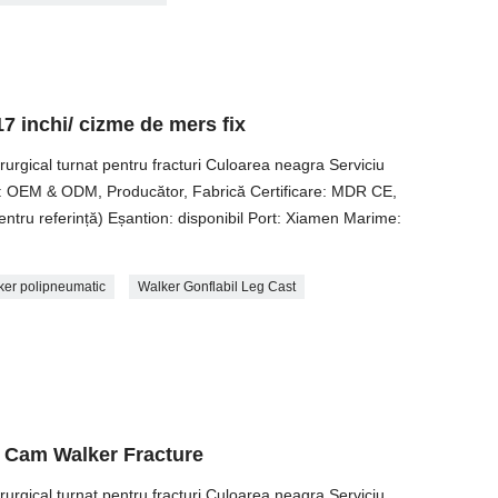
7 inchi/ cizme de mers fix
rurgical turnat pentru fracturi Culoarea neagra Serviciu
re: OEM & ODM, Producător, Fabrică Certificare: MDR CE,
ru referință) Eșantion: disponibil Port: Xiamen Marime:
ker polipneumatic
Walker Gonflabil Leg Cast
ed Cam Walker Fracture
rurgical turnat pentru fracturi Culoarea neagra Serviciu