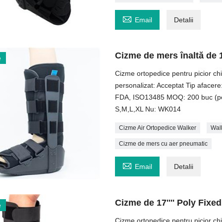

Email
Detalii
Cizme de mers înaltă de 1
e
Cizme ortopedice pentru picior chi
personalizat: Acceptat Tip aface
FDA, ISO13485 MOQ: 200 buc (pent
S,M,L,XL Nu: WK014
Cizme Air Ortopedice Walker
Wal
Cizme de mers cu aer pneumatic

Email
Detalii
Cizme de 17'''' Poly Fix
e
Cizme ortopedice pentru picior chi