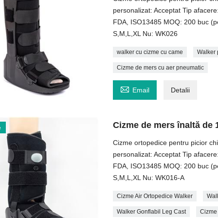
personalizat: Acceptat Tip aface
FDA, ISO13485 MOQ: 200 buc (pent
S,M,L,XL Nu: WK026
walker cu cizme cu came
Walker 
Cizme de mers cu aer pneumatic

Email
Detalii
Cizme de mers înaltă de 
e
Cizme ortopedice pentru picior chi
personalizat: Acceptat Tip aface
FDA, ISO13485 MOQ: 200 buc (pent
S,M,L,XL Nu: WK016-A
Cizme Air Ortopedice Walker
Wal
Walker Gonflabil Leg Cast
Cizme 