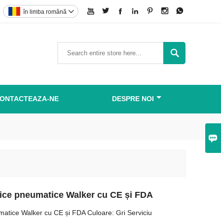







în limba română


ONTACTEAZA-NE
DESPRE NOI

rice pneumatice Walker cu CE și FDA
matice Walker cu CE și FDA Culoare: Gri Serviciu