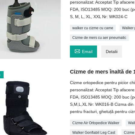
personalizat: Acceptat Tip aface
FDA, ISO13485 MOQ: 200 buc (pent
S, M, L, XL, XXL Nr: WK024-C
walker cu cizme cu came
Walker 
Cizme de mers cu aer pneumatic

Email
Detalii
Cizme de mers înaltă de 
e
Cizme ortopedice pentru picior chi
personalizat: Acceptat Tip aface
FDA, ISO13485 MOQ: 200 buc (pent
S,M,L,XL Nr: WK016-B Cizma din 
pentru fracturi, ghetuță pentru ci
Cizme Air Ortopedice Walker
Wal
Walker Gonflabil Leg Cast
Cizme 