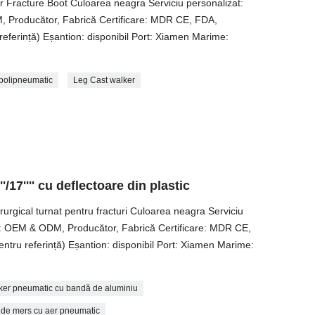
r Fracture Boot Culoarea neagra Serviciu personalizat:
 Producător, Fabrică Certificare: MDR CE, FDA,
ferință) Eșantion: disponibil Port: Xiamen Marime:
polipneumatic
Leg Cast walker
/17'''' cu deflectoare din plastic
rurgical turnat pentru fracturi Culoarea neagra Serviciu
re: OEM & ODM, Producător, Fabrică Certificare: MDR CE,
ru referință) Eșantion: disponibil Port: Xiamen Marime:
ker pneumatic cu bandă de aluminiu
de mers cu aer pneumatic