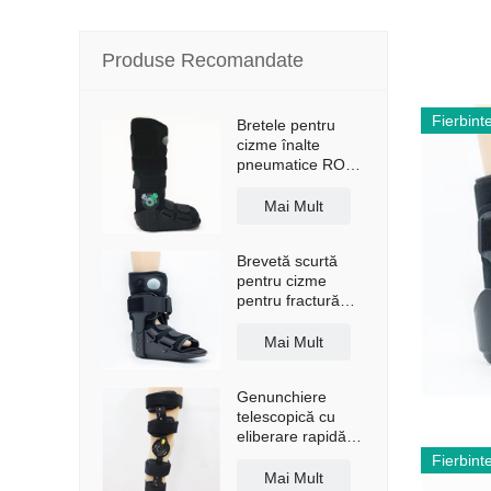
Produse Recomandate
Fierbint
Bretele pentru
cizme înalte
pneumatice ROM
Walker cu talpă
anti-alunecare
Mai Mult
Brevetă scurtă
pentru cizme
pentru fractură
Walker, cu airbag
Mai Mult
Genunchiere
telescopică cu
eliberare rapidă,
cu bretele de
Fierbint
umăr
Mai Mult