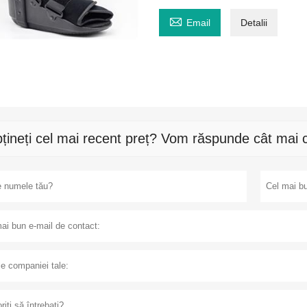

Email
Detalii
țineți cel mai recent preț? Vom răspunde cât mai c