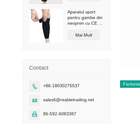
Aparatul sport
pentru gambe din
neopren cu CE și
FDA
Mai Mult
Contact
Fierbint
+86-18030275537

sales6@reabletrading.net

86-592-6083387
