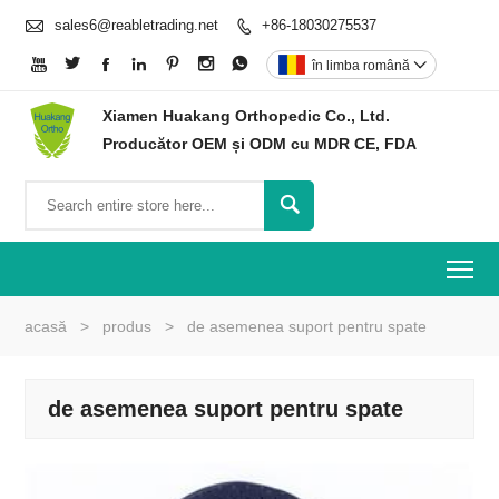

sales6@reabletrading.net
+86-18030275537








în limba română

Xiamen Huakang Orthopedic Co., Ltd.
Producător OEM și ODM cu MDR CE, FDA

To
acasă
>
produs
>
de asemenea suport pentru spate
de asemenea suport pentru spate