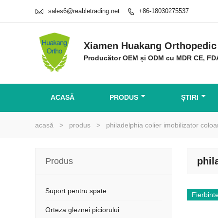

sales6@reabletrading.net
+86-18030275537

Xiamen Huakang Orthopedic 
Producător OEM și ODM cu MDR CE, FD
ACASĂ
PRODUS
ȘTIRI
acasă
>
produs
>
philadelphia colier imobilizator colo
phil
Produs
Suport pentru spate
Fierbint
Orteza gleznei piciorului