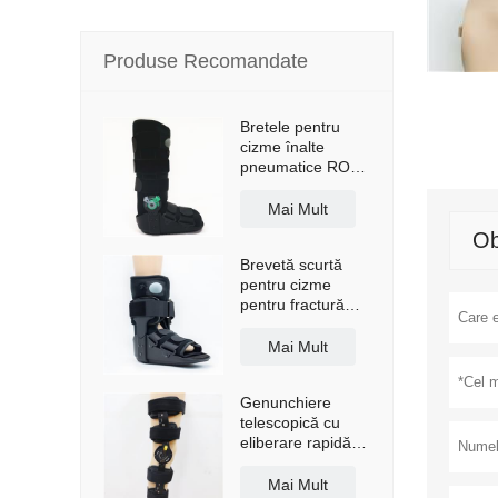
Produse Recomandate
Bretele pentru
cizme înalte
pneumatice ROM
Walker cu talpă
anti-alunecare
Mai Mult
Ob
Brevetă scurtă
pentru cizme
pentru fractură
Walker, cu airbag
Mai Mult
Genunchiere
telescopică cu
eliberare rapidă,
cu bretele de
umăr
Mai Mult