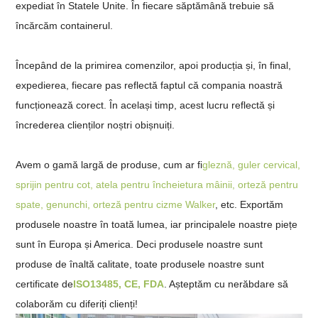
expediat în Statele Unite. În fiecare săptămână trebuie să
încărcăm containerul.
Începând de la primirea comenzilor, apoi producția și, în final,
expedierea, fiecare pas reflectă faptul că compania noastră
funcționează corect. În același timp, acest lucru reflectă și
încrederea clienților noștri obișnuiți.
Avem o gamă largă de produse, cum ar fi
gleznă, guler cervical,
sprijin pentru cot, atela pentru încheietura mâinii, orteză pentru
spate, genunchi, orteză pentru cizme Walker
, etc. Exportăm
produsele noastre în toată lumea, iar principalele noastre piețe
sunt în Europa și America. Deci produsele noastre sunt
produse de înaltă calitate, toate produsele noastre sunt
certificate de
ISO13485, CE, FDA
. Așteptăm cu nerăbdare să
colaborăm cu diferiți clienți!