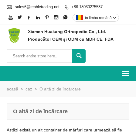

sales6@reabletrading.net
+86-18030275537








în limba română

Xiamen Huakang Orthopedic Co., Ltd.
Producător OEM și ODM cu MDR CE, FDA

To
acasă
>
caz
>
O altă zi de încărcare
O altă zi de încărcare
Astăzi există un alt container de mărfuri care urmează să fie