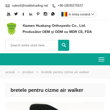

sales6@reabletrading.net
+86-18030275537








în limba română

Xiamen Huakang Orthopedic Co., Ltd.
Producător OEM și ODM cu MDR CE, FDA

To
acasă
>
produs
>
bretele pentru cizme air walker
bretele pentru cizme air walker