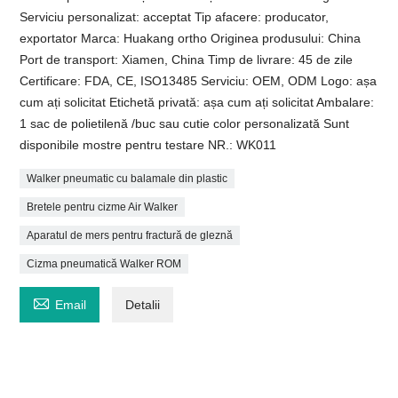
Serviciu personalizat: acceptat Tip afacere: producator,
exportator Marca: Huakang ortho Originea produsului: China
Port de transport: Xiamen, China Timp de livrare: 45 de zile
Certificare: FDA, CE, ISO13485 Serviciu: OEM, ODM Logo: așa
cum ați solicitat Etichetă privată: așa cum ați solicitat Ambalare:
1 sac de polietilenă /buc sau cutie color personalizată Sunt
disponibile mostre pentru testare NR.: WK011
Walker pneumatic cu balamale din plastic
Bretele pentru cizme Air Walker
Aparatul de mers pentru fractură de gleznă
Cizma pneumatică Walker ROM

Email
Detalii