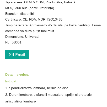
Tip afacere: OEM & ODM, Producător, Fabrică
MOQ: 300 buc (pentru referință)
Eșantion: disponibil
Certificare: CE, FDA, MDR, ISO13485
Timp de livrare: Aproximativ 45 de zile, pe baza cantității. Prima
comandă va dura puțin mai mult
Dimensiune: Universal
Nu: BS001

Email
Detalii produs:
Indicatii:
1. Spondilolisteza lombara, hernie de disc
2. Dureri lombare, disfuncții musculare, sprijin și protecție
articulațiilor lombare