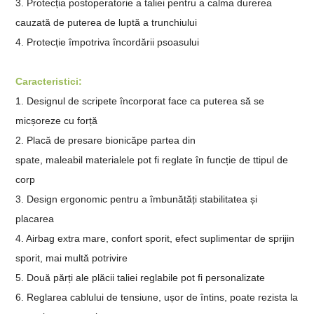
3. Protecția postoperatorie a taliei pentru a calma durerea
cauzată de puterea de luptă a trunchiului
4. Protecție împotriva încordării psoasului
Caracteristici:
1. Designul de scripete încorporat face ca puterea să se
micșoreze cu forță
2. Placă de presare bionică
pe partea din
spate,
maleabil
materialele pot fi reglate în funcție de t
tipul de
corp
3. Design ergonomic pentru a îmbunătăți stabilitatea și
placarea
4. Airbag extra mare, confort sporit, efect suplimentar de sprijin
sporit, mai multă potrivire
5. Două părți ale plăcii taliei reglabile pot fi personalizate
6. Reglarea cablului de tensiune, ușor de întins, poate rezista la