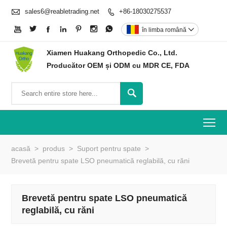

sales6@reabletrading.net
+86-18030275537








în limba română

Xiamen Huakang Orthopedic Co., Ltd.
Producător OEM și ODM cu MDR CE, FDA

To
acasă
>
produs
>
Suport pentru spate
>
Brevetă pentru spate LSO pneumatică reglabilă, cu răni
Brevetă pentru spate LSO pneumatică
reglabilă, cu răni