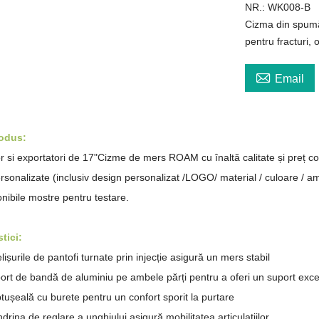
NR.: WK008-B
Cizma din spumă
pentru fracturi,

Email
rodus:
 si exportatori de
17"Cizme de mers ROAM
cu înaltă calitate și preț co
ersonalizate (inclusiv design personalizat
/LOGO/ material / culoare / amb
nibile mostre pentru testare.
tici:
lișurile de pantofi turnate prin injecție asigură un mers stabil
ort de bandă de aluminiu pe ambele părți pentru a oferi un suport exce
tușeală cu burete pentru un confort sporit la purtare
drina de reglare a unghiului asigură mobilitatea articulațiilor