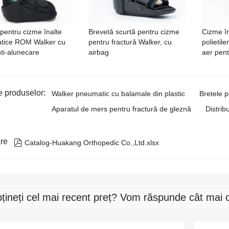
 pentru cizme înalte
Brevetă scurtă pentru cizme
Cizme în
tice ROM Walker cu
pentru fractură Walker, cu
polietil
nti-alunecare
airbag
aer pent
e produselor:
Walker pneumatic cu balamale din plastic
Bretele 
Aparatul de mers pentru fractură de gleznă
Distri
re

Catalog-Huakang Orthopedic Co.,Ltd.xlsx
țineți cel mai recent preț? Vom răspunde cât mai c