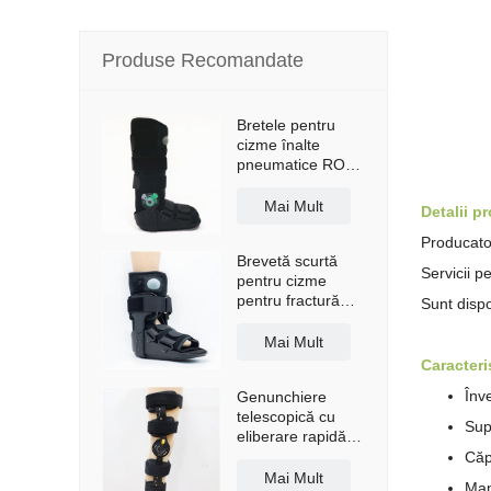
Produse Recomandate
Bretele pentru
cizme înalte
pneumatice ROM
Walker cu talpă
anti-alunecare
Mai Mult
Detalii p
Producator
Brevetă scurtă
Servicii p
pentru cizme
pentru fractură
Sunt dispo
Walker, cu airbag
Mai Mult
Caracteris
Înve
Genunchiere
telescopică cu
Sup
eliberare rapidă,
cu bretele de
Căp
umăr
Mai Mult
Man