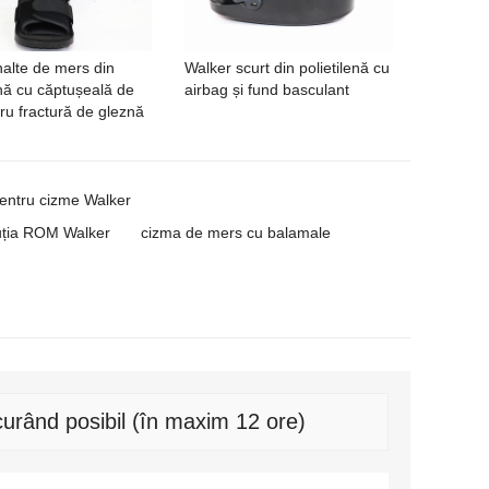
alte de mers din
Walker scurt din polietilenă cu
enă cu căptușeală de
airbag și fund basculant
ru fractură de gleznă
pentru cizme Walker
buția ROM Walker
cizma de mers cu balamale
urând posibil (în maxim 12 ore)