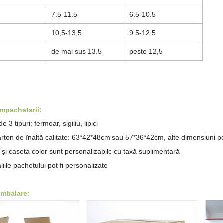
7
.5-11.5
6
.5-10.5
1
0,5-13,5
9
.5-12.5
de mai sus
1
3.5
peste 12,5
 impachetarii:
 3 tipuri: fermoar, sigiliu, lipici
arton de înaltă calitate: 63*42*48cm sau 57*36*42cm, alte dimensiuni po
 și caseta color sunt personalizabile cu taxă suplimentară
liile pachetului pot fi personalizate
ambalare: