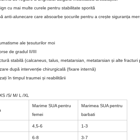
ign cu mai multe curele pentru stabilitate sporită
pă anti-alunecare care absoarbe șocurile pentru a crește siguranța mer
umatisme ale țesuturilor moi
rse de gradul II/III
ctură stabilă (calcaneus, talus, metatarsian, metatarsian și alte fracturi 
izare după intervenție chirurgicală (fixare internă)
izați în timpul traumei și reabilitării
XS /S/ M/ L /XL
Marime SUA pentru
Marimea SUA pentru
a
femei
barbati
4,5-6
1-3
6
-8
3-7