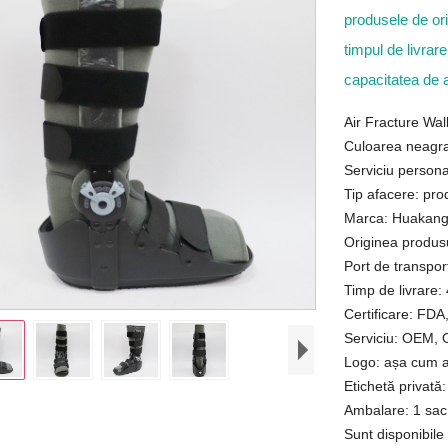
produsele de or
timpul de livrar
capacitatea de 
Air Fracture Wa
Culoarea neagr
Serviciu persona
Tip afacere: pro
Marca: Huakang
Originea produs
Port de transpo
Timp de livrare: 
Certificare: FD
Serviciu: OEM,
Logo: așa cum ați
Etichetă privată:
Ambalare: 1 sac 
Sunt disponibile