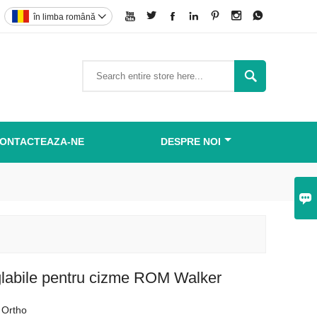







în limba română


ONTACTEAZA-NE
DESPRE NOI

glabile pentru cizme ROM Walker
 Ortho