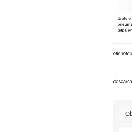
Bretele
pneuma
talpă a
etichetel
descărca
Ob