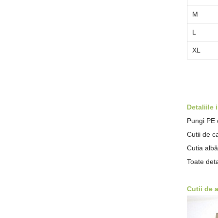
M
L
XL
Detaliile
Pungi PE de
Cutii de c
Cutia albă
Toate deta
Cutii de 