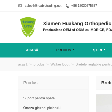

sales6@reabletrading.net
+86-18030275537

Xiamen Huakang Orthopedic 
Producător OEM și ODM cu MDR CE, FD
ACASĂ
PRODUS
ȘTIRI
acasă
>
produs
>
Walker Boot
>
Bretele reglabile pen
Produs
Bret
Suport pentru spate
Orteza gleznei piciorului