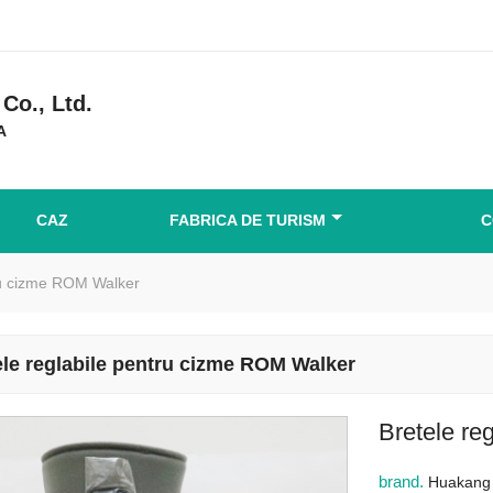
Co., Ltd.
A
CAZ
FABRICA DE TURISM
C
tru cizme ROM Walker
ele reglabile pentru cizme ROM Walker
Bretele re
brand.
Huakang