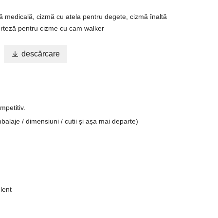
 medicală, cizmă cu atela pentru degete, cizmă înaltă
 orteză pentru cizme cu cam walker

descărcare
mpetitiv.
alaje / dimensiuni / cutii și așa mai departe)
lent