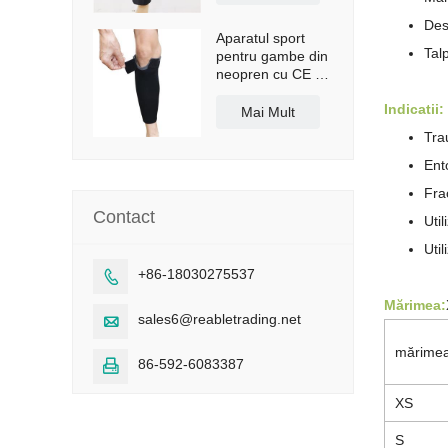
Des
Aparatul sport
Tal
pentru gambe din
neopren cu CE și
FDA
Indicatii:
Mai Mult
Tra
Ento
Fra
Contact
Util
Util
+86-18030275537

Mărimea:
sales6@reabletrading.net

mărime
86-592-6083387

XS
S