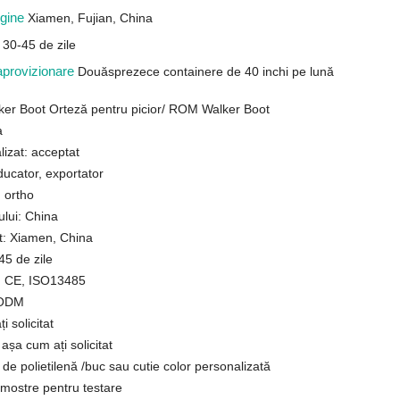
igine
Xiamen, Fujian, China
e
30-45 de zile
aprovizionare
Douăsprezece containere de 40 inchi pe lună
lker Boot Orteză pentru picior/ ROM Walker Boot
a
lizat: acceptat
ducator, exportator
 ortho
ului: China
rt: Xiamen, China
45 de zile
A, CE, ISO13485
 ODM
 solicitat
 așa cum ați solicitat
de polietilenă /buc sau cutie color personalizată
 mostre pentru testare