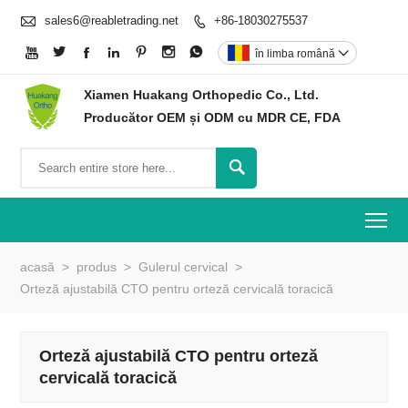

sales6@reabletrading.net
+86-18030275537








în limba română

Xiamen Huakang Orthopedic Co., Ltd.
Producător OEM și ODM cu MDR CE, FDA

To
acasă
>
produs
>
Gulerul cervical
>
Orteză ajustabilă CTO pentru orteză cervicală toracică
Orteză ajustabilă CTO pentru orteză
cervicală toracică