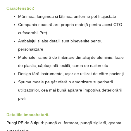
Caracteristici:
Mărimea, lungimea și lățimea uniforme pot fi ajustate
Compania noastră are propria matriță pentru acest CTO
cu
favorabil
Preț
Ambalajul și alte detalii sunt binevenite pentru
personalizare
Materiale: ramură de îmbinare din aliaj de aluminiu, foaie
de plastic, căptușeală textilă, curea de nailon etc.
Design fără instrumente, ușor de utilizat de către pacienți
Spuma moale pe gât oferă o amortizare superioară
utilizatorilor, cea mai bună apărare împotriva deteriorării
pielii
Detaliile impachetarii:
Pungi PE de 3 tipuri: pungă cu fermoar, pungă sigilată,
geanta
autoadeziva