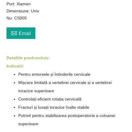
Port: Xiamen
Dimensiune: Univ
Nu: CS005

Email
Detaliile produsului
s
:
Indicatii:
Pentru entorsele și întinderile cervicale
Mișcare limitată a vertebrei cervicale și a vertebrei
toracice superioare
Controlați eficient rotația cervicală
Fracturi și luxații toracice înalte stabile
Potrivit pentru stabilizarea postoperatorie a coloanei
superioare